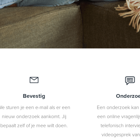
Bevestig
Onderzo
e sturen je een e-mail als er een
Een onderzoek kan 
nieuw onderzoek aankomt. Jij
een online vragenlij
bepaalt zelf of je mee wilt doen.
telefonisch interv
videogesprek van