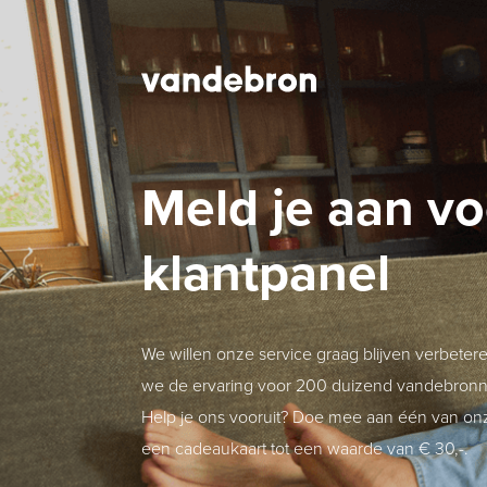
Meld je aan v
klantpanel
We willen onze service graag blijven verbete
we de ervaring voor 200 duizend vandebronne
Help je ons vooruit? Doe mee aan één van o
een cadeaukaart tot een waarde van € 30,-.