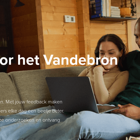
oor het Vandebron
ren. Met jouw feedback maken
rs elke dag een beetje beter.
nze onderzoeken en ontvang