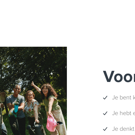
Voo
Je bent 
Je hebt 
Je denkt